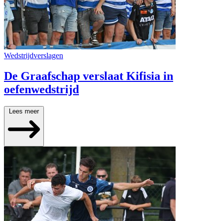
Wedstrijdverslagen
De Graafschap verslaat Kifisia in
oefenwedstrijd
Lees meer