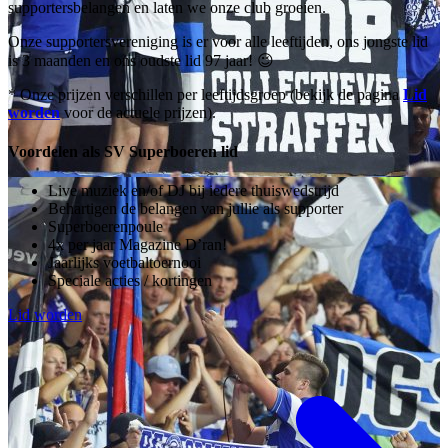
supportersbelangen en laten we onze club groeien.
Onze supportersvereniging is er voor alle leeftijden, ons jongste lid
is 3 maanden en ons oudste lid 97 jaar! 😉
* Onze prijzen verschillen per leeftijdsgroep (bekijk de pagina
Lid
worden
voor de actuele prijzen).
Voordelen als SV Superboeren lid
Live muziek en/of DJ bij iedere thuiswedstrijd
Behartigen de belangen van jullie als supporter
Superboerenpoule
4x per jaar Magazine D’ran!
Jaarlijks voetbaltoernooi
Speciale acties / kortingen
Lid worden