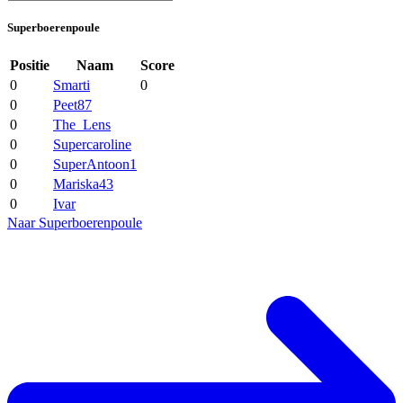
Superboerenpoule
Positie
Naam
Score
0
Smarti
0
0
Peet87
0
The_Lens
0
Supercaroline
0
SuperAntoon1
0
Mariska43
0
Ivar
Naar Superboerenpoule