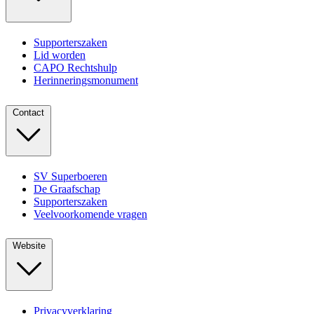
Supporterszaken
Lid worden
CAPO Rechtshulp
Herinneringsmonument
Contact
SV Superboeren
De Graafschap
Supporterszaken
Veelvoorkomende vragen
Website
Privacyverklaring