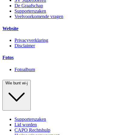
SV Superboeren
De Graafschap
Supporterszaken
Veelvoorkomende vragen
Website
Privacyverklaring
Disclaimer
Fotos
Fotoalbum
Wie bunt wi-j
Supporterszaken
Lid worden
CAPO Rechtshulp