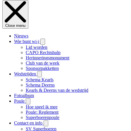
Close menu
Nieuws
Wie bunt wi-j
Lid worden
CAPO Rechtshulp
Herinneringsmonument
Club van de week
Sponsorpakketten
Wedstrijden
Schema Kearls
Schema Deerns
Kearls & Deerns van de wedstrijd
Fotoalbum
Poule
Hoe speel ik mee
Poule: Reglement
Superboerenpoule
Contact en info
SV Superboeren