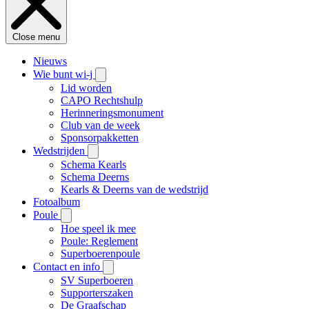
Close menu
Nieuws
Wie bunt wi-j
Lid worden
CAPO Rechtshulp
Herinneringsmonument
Club van de week
Sponsorpakketten
Wedstrijden
Schema Kearls
Schema Deerns
Kearls & Deerns van de wedstrijd
Fotoalbum
Poule
Hoe speel ik mee
Poule: Reglement
Superboerenpoule
Contact en info
SV Superboeren
Supporterszaken
De Graafschap