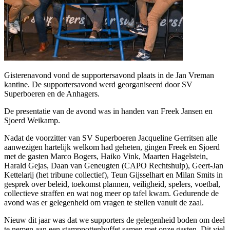
Gisterenavond vond de supportersavond plaats in de Jan Vreman
kantine. De supportersavond werd georganiseerd door SV
Superboeren en de Anhagers.
De presentatie van de avond was in handen van Freek Jansen en
Sjoerd Weikamp.
Nadat de voorzitter van SV Superboeren Jacqueline Gerritsen alle
aanwezigen hartelijk welkom had geheten, gingen Freek en Sjoerd
met de gasten Marco Bogers, Haiko Vink, Maarten Hagelstein,
Harald Gejas, Daan van Geneugten (CAPO Rechtshulp), Geert-Jan
Kettelarij (het tribune collectief), Teun Gijsselhart en Milan Smits in
gesprek over beleid, toekomst plannen, veiligheid, spelers, voetbal,
collectieve straffen en wat nog meer op tafel kwam. Gedurende de
avond was er gelegenheid om vragen te stellen vanuit de zaal.
Nieuw dit jaar was dat we supporters de gelegenheid boden om deel
te nemen aan een stamppottenbuffet samen met onze gasten. Dit viel