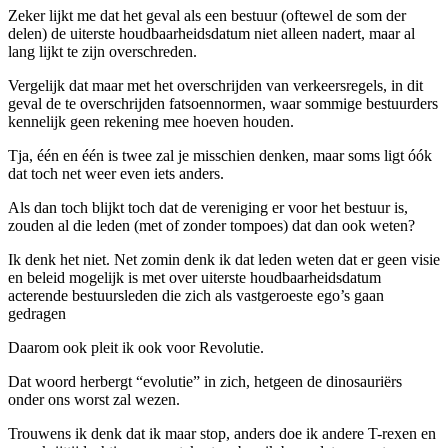
Zeker lijkt me dat het geval als een bestuur (oftewel de som der
delen) de uiterste houdbaarheidsdatum niet alleen nadert, maar al
lang lijkt te zijn overschreden.
Vergelijk dat maar met het overschrijden van verkeersregels, in dit
geval de te overschrijden fatsoennormen, waar sommige bestuurders
kennelijk geen rekening mee hoeven houden.
Tja, één en één is twee zal je misschien denken, maar soms ligt óók
dat toch net weer even iets anders.
Als dan toch blijkt toch dat de vereniging er voor het bestuur is,
zouden al die leden (met of zonder tompoes) dat dan ook weten?
Ik denk het niet. Net zomin denk ik dat leden weten dat er geen visie
en beleid mogelijk is met over uiterste houdbaarheidsdatum
acterende bestuursleden die zich als vastgeroeste ego’s gaan
gedragen
Daarom ook pleit ik ook voor Revolutie.
Dat woord herbergt “evolutie” in zich, hetgeen de dinosauriërs
onder ons worst zal wezen.
Trouwens ik denk dat ik maar stop, anders doe ik andere T-rexen en