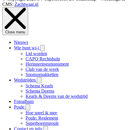
CMS:
Zachtwaar.nl
Close menu
Nieuws
Wie bunt wi-j
Lid worden
CAPO Rechtshulp
Herinneringsmonument
Club van de week
Sponsorpakketten
Wedstrijden
Schema Kearls
Schema Deerns
Kearls & Deerns van de wedstrijd
Fotoalbum
Poule
Hoe speel ik mee
Poule: Reglement
Superboerenpoule
Contact en info