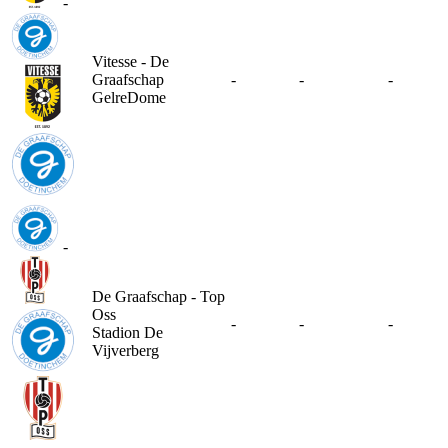
-
Vitesse - De
Graafschap
-
-
-
GelreDome
-
De Graafschap - Top
Oss
-
-
-
Stadion De
Vijverberg