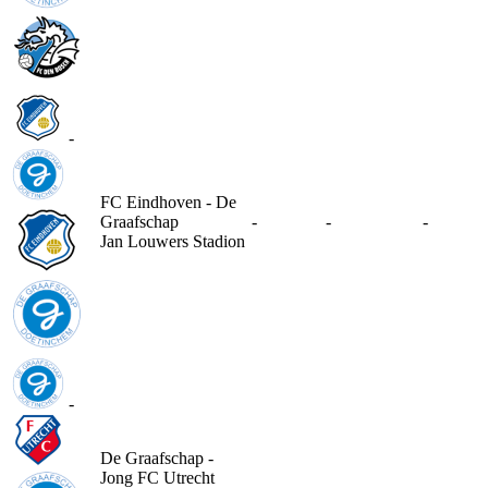
-
FC Eindhoven - De
Graafschap
-
-
-
Jan Louwers Stadion
-
De Graafschap -
Jong FC Utrecht
-
-
-