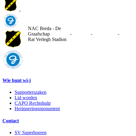
-
NAC Breda - De
Graafschap
-
-
-
Rat Verlegh Stadion
Wie bunt wi-j
Supporterszaken
Lid worden
CAPO Rechtshulp
Herinneringsmonument
Contact
SV Superboeren